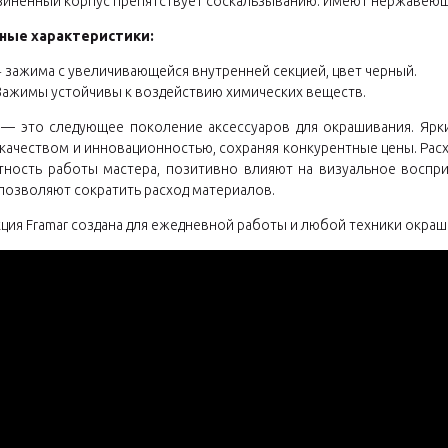
иненный корпус препятствует соскальзыванию. Имеют нержавею
ные характеристики:
4 зажима с увеличивающейся внутренней секцией, цвет черный.
Зажимы устойчивы к воздействию химических веществ.
 — это следующее поколение аксессуаров для окрашивания. Ярк
качеством и инновационностью, сохраняя конкурентные цены. Рас
тность работы мастера, позитивно влияют на визуальное воспри
позволяют сократить расход материалов.
ция Framar создана для ежедневной работы и любой техники окраш