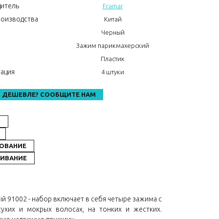
итель
Framar
роизводства
Китай
Черный
Зажим парикмахерский
л
Пластик
ация
4 штуки
 ДЕШЕВЛЕ? СООБЩИТЕ НАМ
М
ОВАНИЕ
ИВАНИЕ
ый 91002 - набор включает в себя четыре зажима с
хих и мокрых волосах, на тонких и жестких.