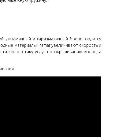
щую надежную пружину.
ий, динамичный и харизматичный бренд гордится
ходные материалы Framar увеличивают скорость и
ятие и эстетику услуг по окрашиванию волос, а
ивания.