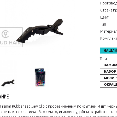
Производ
Страна п
Цвет
Тип
Материа
Комплект
НАШЛИ
Теги:
ЗАЖИ
НАБОР
МЕЛИР
ОКРАШ
АНИЕ
Framar Rubberized Jaw Clip с прорезиненным покрытием, 4 шт, черн
зиненым покрытием. Зажимы одинаково удобны в работе на су