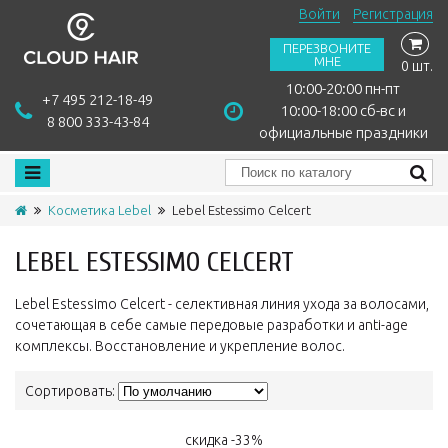
Войти
Регистрация
ПЕРЕЗВОНИТЕ
МНЕ
0 шт.
10:00-20:00 пн-пт
+7 495 212-18-49
10:00-18:00 сб-вс и
8 800 333-43-84
официальные праздники
Косметика Lebel
Lebel Estessimo Celcert
LEBEL ESTESSIMO CELCERT
Lebel Estessimo Celcert - селективная линия ухода за волосами,
сочетающая в себе самые передовые разработки и anti-age
комплексы. Восстановление и укрепление волос.
Сортировать:
скидка -33%