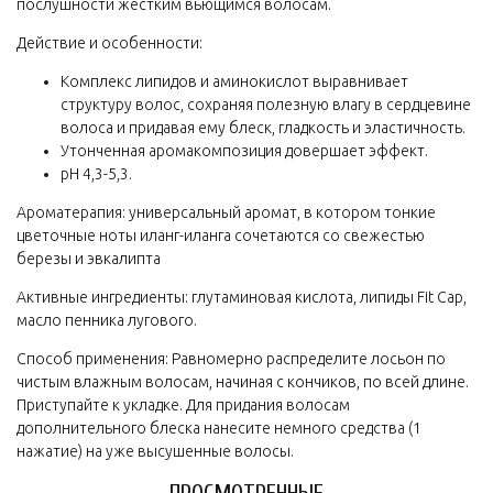
послушности жестким вьющимся волосам.
Действие и особенности:
Комплекс липидов и аминокислот выравнивает
структуру волос, сохраняя полезную влагу в сердцевине
волоса и придавая ему блеск, гладкость и эластичность.
Утонченная аромакомпозиция довершает эффект.
рН 4,3-5,3.
Ароматерапия: универсальный аромат, в котором тонкие
цветочные ноты иланг-иланга сочетаются со свежестью
березы и эвкалипта
Активные ингредиенты: глутаминовая кислота, липиды Fit Сap,
масло пенника лугового.
Способ применения: Равномерно распределите лосьон по
чистым влажным волосам, начиная с кончиков, по всей длине.
Приступайте к укладке. Для придания волосам
дополнительного блеска нанесите немного средства (1
нажатие) на уже высушенные волосы.