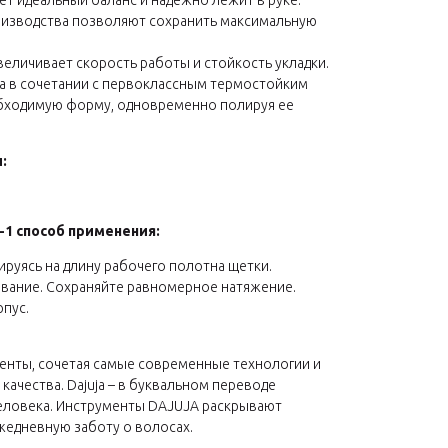
т идеальный баланс и надежно лежит в руке.
изводства позволяют сохранить максимальную
личивает скорость работы и стойкость укладки.
на в сочетании с первоклассным термостойким
еобходимую форму, одновременно полируя ее
:
S-1 способ применения:
руясь на длину рабочего полотна щетки.
ование. Сохраняйте равномерное натяжение.
рпус.
енты, сочетая самые современные технологии и
ачества. Dajuja – в буквальном переводе
 человека. Инструменты DAJUJA раскрывают
жедневную заботу о волосах.