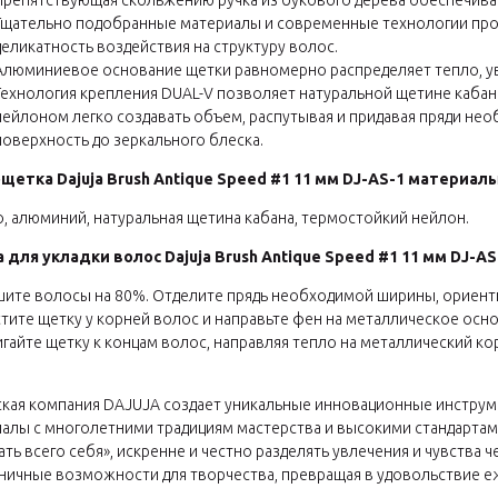
Препятствующая скольжению ручка из букового дерева обеспечивае
Тщательно подобранные материалы и современные технологии про
деликатность воздействия на структуру волос.
Алюминиевое основание щетки равномерно распределяет тепло, уве
Технология крепления DUAL-V позволяет натуральной щетине каба
нейлоном легко создавать объем, распутывая и придавая пряди н
поверхность до зеркального блеска.
щетка Dajuja Brush Antique Speed #1 11 мм DJ-AS-1 материалы
, алюминий, натуральная щетина кабана, термостойкий нейлон.
для укладки волос Dajuja Brush Antique Speed #1 11 мм DJ-A
ите волосы на 80%. Отделите прядь необходимой ширины, ориенти
тите щетку у корней волос и направьте фен на металлическое осн
гайте щетку к концам волос, направляя тепло на металлический ко
кая компания DAJUJA создает уникальные инновационные инструм
алы с многолетними традициям мастерства и высокими стандартам к
ать всего себя», искренне и честно разделять увлечения и чувства
ничные возможности для творчества, превращая в удовольствие е