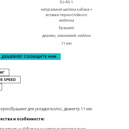
DJ-AS-1
натуральная щетина кабана +
вставки термостойкого
нейлона
брашинг
л
дерево, алюминий, нейлон
11 мм
 ДЕШЕВЛЕ? СООБЩИТЕ НАМ
НГ
E SPEED
 термобрашинг для укладки волос, диаметр 11 мм.
щества и особенности: