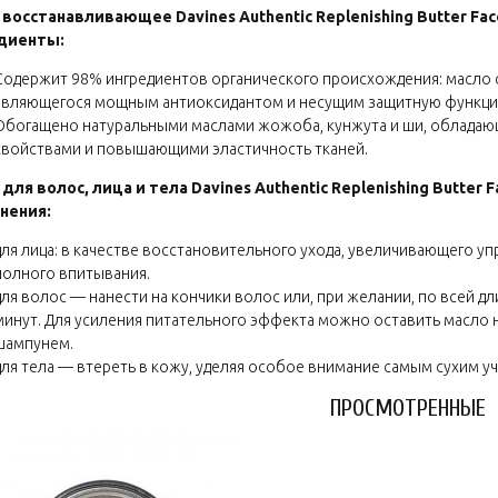
восстанавливающее Davines Authentic Replenishing Butter Fac
диенты:
Содержит 98% ингредиентов органического происхождения: масло са
являющегося мощным антиоксидантом и несущим защитную функци
Обогащено натуральными маслами жожоба, кунжута и ши, облад
свойствами и повышающими эластичность тканей.
для волос, лица и тела Davines Authentic Replenishing Butter 
нения:
для лица: в качестве восстановительного ухода, увеличивающего уп
полного впитывания.
для волос — нанести на кончики волос или, при желании, по всей дл
минут. Для усиления питательного эффекта можно оставить масло н
шампунем.
для тела — втереть в кожу, уделяя особое внимание самым сухим уча
ПРОСМОТРЕННЫЕ