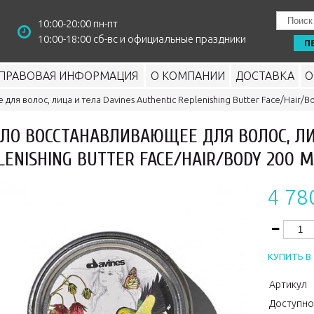
10:00-20:00 пн-пт
10:00-18:00 сб-вс и официальные праздники
П
ПРАВОВАЯ ИНФОРМАЦИЯ
О КОМПАНИИ
ДОСТАВКА
О
ля волос, лица и тела Davines Authentic Replenishing Butter Face/Hair/B
ЛО ВОССТАНАВЛИВАЮЩЕЕ ДЛЯ ВОЛОС, ЛИЦ
LENISHING BUTTER FACE/HAIR/BODY 200 М
4 78
КУПИТЬ В 
Артикул
Доступно