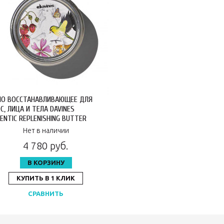
О ВОССТАНАВЛИВАЮЩЕЕ ДЛЯ
С, ЛИЦА И ТЕЛА DAVINES
ENTIC REPLENISHING BUTTER
/HAIR/BODY 200 МЛ 74013
Нет в наличии
4 780 руб.
В КОРЗИНУ
КУПИТЬ В 1 КЛИК
СРАВНИТЬ