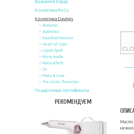
Брашинги Dajuja
Косметика R+Co
Косметика Davines
Alchemic
Authentic
Essential Haircare
Heart of Glass
Liquid Spell
More Inside
NaturalTech
OI
Pasta & Love
The Circle Chronicles
Подарочные сертификаты
РЕКОМЕНДУЕМ
ОПИС
Масло 
нежное