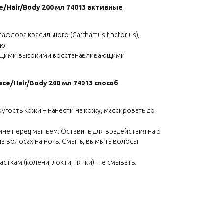
e/Hair/Body 200 мл 74013 активные
флора красильного (Carthamus tinctorius),
ю.
ающими высокими восстанавливающими
Face/Hair/Body 200 мл 74013 способ
ругость кожи – нанести на кожу, массировать до
ине перед мытьем. Оставить для воздействия на 5
а волосах на ночь. Смыть, вымыть волосы
сткам (колени, локти, пятки). Не смывать.