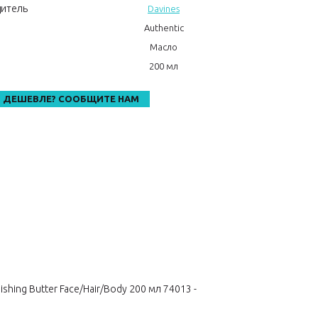
итель
Davines
Authentic
Масло
200 мл
 ДЕШЕВЛЕ? СООБЩИТЕ НАМ
hing Butter Face/Hair/Body 200 мл 74013 -