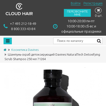
Войти
Регистрация
ПЕРЕЗВОНИТЕ
МНЕ
0 шт.
10:00-20:00 пн-пт
+7 495 212-18-49
10:00-18:00 сб-вс и
8 800 333-43-84
официальные праздники
Косметика Davines
Шампунь-скраб детоксирующий Davines NaturalTech Detoxifying
Scrub Shampoo 250 мл 71264
Сравнить