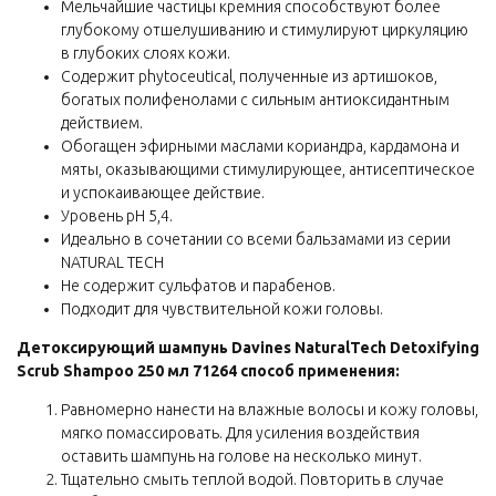
Мельчайшие частицы кремния способствуют более
глубокому отшелушиванию и стимулируют циркуляцию
в глубоких слоях кожи.
Содержит phytoceutical, полученные из артишоков,
богатых полифенолами с сильным антиоксидантным
действием.
Обогащен эфирными маслами кориандра, кардамона и
мяты, оказывающими стимулирующее, антисептическое
и успокаивающее действие.
Уровень pH 5,4.
Идеально в сочетании со всеми бальзамами из серии
NATURAL TECH
Не содержит сульфатов и парабенов.
Подходит для чувствительной кожи головы.
Детоксирующий шампунь Davines NaturalTech Detoxifying
Scrub Shampoo 250 мл 71264 способ применения:
Равномерно нанести на влажные волосы и кожу головы,
мягко помассировать. Для усиления воздействия
оставить шампунь на голове на несколько минут.
Тщательно смыть теплой водой. Повторить в случае