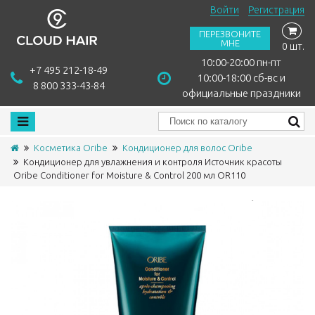
Войти
Регистрация
ПЕРЕЗВОНИТЕ
МНЕ
0 шт.
10:00-20:00 пн-пт
+7 495 212-18-49
10:00-18:00 сб-вс и
8 800 333-43-84
официальные праздники
Косметика Oribe
Кондиционер для волос Oribe
Кондиционер для увлажнения и контроля Источник красоты
Oribe Conditioner for Moisture & Control 200 мл OR110
Сравнить