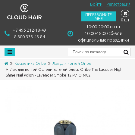
Войти
Регистрация
ПЕРЕЗВОНИТЕ
МНЕ
0 шт.
10:00-20:00 пн-пт
+7 495 212-18-49
10:00-18:00 сб-вс и
8 800 333-43-84
официальные праздники
Косметика Oribe
Лак для ногтей Oribe
Лак для ногтей Ослепительный блеск Oribe The Lacquer High
Shine Nail Polish - Lavender Smoke 12 мл OR482
Сравнить