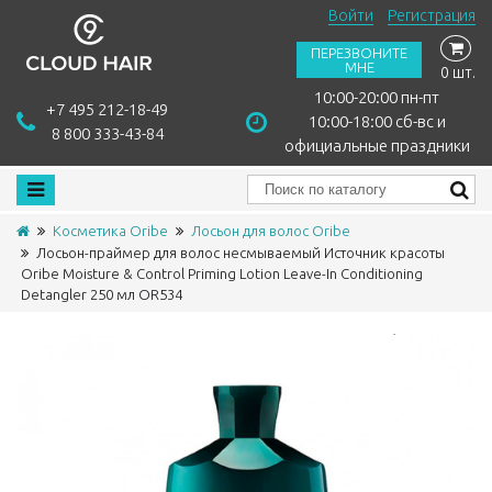
Войти
Регистрация
ПЕРЕЗВОНИТЕ
МНЕ
0 шт.
10:00-20:00 пн-пт
+7 495 212-18-49
10:00-18:00 сб-вс и
8 800 333-43-84
официальные праздники
Косметика Oribe
Лосьон для волос Oribe
Лосьон-праймер для волос несмываемый Источник красоты
Oribe Moisture & Control Priming Lotion Leave-In Conditioning
Detangler 250 мл OR534
Сравнить