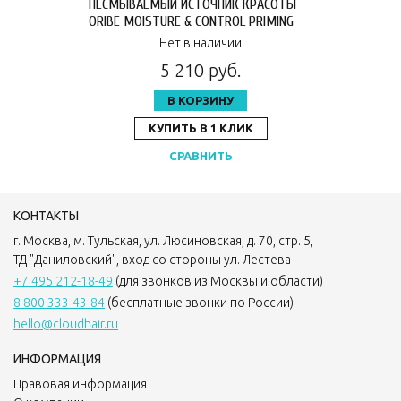
НЕСМЫВАЕМЫЙ ИСТОЧНИК КРАСОТЫ
ORIBE MOISTURE & CONTROL PRIMING
LOTION LEAVE-IN CONDITIONING
Нет в наличии
DETANGLER 250 МЛ OR534
5 210 руб.
В КОРЗИНУ
КУПИТЬ В 1 КЛИК
СРАВНИТЬ
КОНТАКТЫ
г. Москва, м. Тульская, ул. Люсиновская, д. 70, стр. 5,
ТД "Даниловский", вход со стороны ул. Лестева
+7 495 212-18-49
(для звонков из Москвы и области)
8 800 333-43-84
(бесплатные звонки по России)
hello@cloudhair.ru
ИНФОРМАЦИЯ
Правовая информация