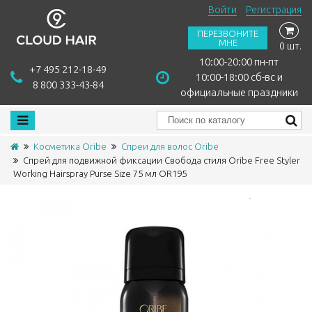
Войти
Регистрация
ПЕРЕЗВОНИТЕ
МНЕ
0 шт.
10:00-20:00 пн-пт
+7 495 212-18-49
10:00-18:00 сб-вс и
8 800 333-43-84
официальные праздники
Косметика Oribe
Спреи для волос Oribe
Спрей для подвижной фиксации Свобода стиля Oribe Free Styler
Working Hairspray Purse Size 75 мл OR195
Сравнить