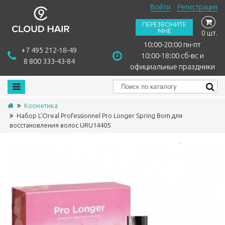
Войти
Регистрация
ПЕРЕЗВОНИТЕ
МНЕ
0 шт.
10:00-20:00 пн-пт
+7 495 212-18-49
10:00-18:00 сб-вс и
8 800 333-43-84
официальные праздники
Косметика
Набор L'Oreal Professionnel Pro Longer Spring Bom для
восстановления волос URU14405
Сравнить