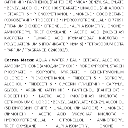
(АРГИНИН) • PANTHENOL (ПАНТЕНОЛ) • MICA • BENZYL SALICYLATE
• BENZYL ALCOHOL • PEG-100 STEARATE • LINALOOL (ЛИНАЛООЛ)
• STEARETH-6 • PHENOXYETHANOL • LIMONENE • COCO-BETAINE
(КОКОБЕТАИН) • TRIDECETH-3 • HYDROXYCITRONELLAL • CI 77891
/ TITANIUM DIOXIDE • CITRONELLOL • ALPHA-ISOMETHYL IONONE •
AMINOPROPYL TRIETHOXYSILANE • ACETIC ACID (УКСУСНАЯ
КИСЛОТА) • FUMARIC ACID (ФУМАРОВАЯ КИСЛОТА) •
POLYQUATERNIUM-6 (ПОЛИКВАТЕРНИУМ-6) • TETRASODIUM EDTA
• PARFUM / FRAGRANCE. C240982/3.
Состав Маска:
AQUA / WATER / EAU • CETEARYL ALCOHOL •
AMODIMETHICONE (АМОДИМЕТИКОН) • HYDROXYPROPYL STARCH
PHOSPHATE • ISOPROPYL MYRISTATE • BEHENTRIMONIUM
CHLORIDE • PHENOXYETHANOL • TRIDECETH-5 • ISOPROPYL
ALCOHOL • TRIDECETH-6 • GLYCERIN (ГЛИЦЕРИН) • CAPRYLYL
GLYCOL • ARGININE (АРГИНИН) • PANTHENOL (ПАНТЕНОЛ) •
RIDECETH-10 • LACTIC ACID (МОЛОЧНАЯ КИСЛОТА) •
CETRIMONIUM CHLORIDE • BENZYL SALICYLATE • BENZYL ALCOHOL
(БЕНЗИЛОВЫЙ СПИРТ) • LINALOOL (ЛИНАЛООЛ) • LIMONENE
(ЛИМОНЕН) • ACETIC ACID (УКСУСНАЯ КИСЛОТА) •
HYDROXYCITRONELLAL • CITRONELLOL • AMINOPROPYL
TRIETHOXYSILANE • ALPHA-ISOMETHYL IONONE •