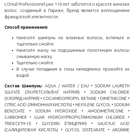
L’Oreal Professionnel уже 110 лет заботится о красоте женских
волос: созданный в Париже, бренд является воплощением
французской элегантности.
Способ применения:
Нанесите шампунь на влажные волосы, вспеньте и
тщательно смойте.
Нанесите маску на подсушенные полотенцем волосы
смываемую маску.
Тщательно смойте.
В случае попадания в глаза немедленно промойте их
водой.
Состав Шампунь:
AQUA / WATER / EAU • SODIUM LAURETH
SULFATE (ЛАУРЕТСУЛЬФАТ НАТРИЯ) • SODIUM CHLORIDE
(ХЛОРИД НАТРИЯ) • COCAMIDOPROPYL BETAINE • DIMETHICONE •
CITRIC ACID (ЛИМОННАЯ КИСЛОТА) • HEXYLENE GLYCOL • SODIUM
BENZOATE • SODIUM HYDROXIDE • AMODIMETHICONE •
CARBOMER • GUAR HYDROXYPROPYLTRIMONIUM CHLORIDE •
TRIDECETH-10 • GLYCERIN (ГЛИЦЕРИН) • SALICYLIC ACID
(САЛИЦИЛОВАЯ КИСЛОТА) • GLYCOL DISTEARATE • ARGININE