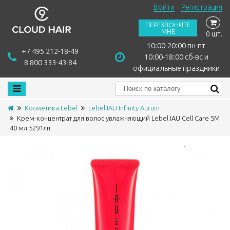
Войти
Регистрация
ПЕРЕЗВОНИТЕ
МНЕ
0 шт.
10:00-20:00 пн-пт
+7 495 212-18-49
10:00-18:00 сб-вс и
8 800 333-43-84
официальные праздники
Косметика Lebel
Lebel IAU Infinity Aurum
Крем-концентрат для волос увлажняющий Lebel IAU Cell Care 5M
40 мл 5291лп
Сравнить