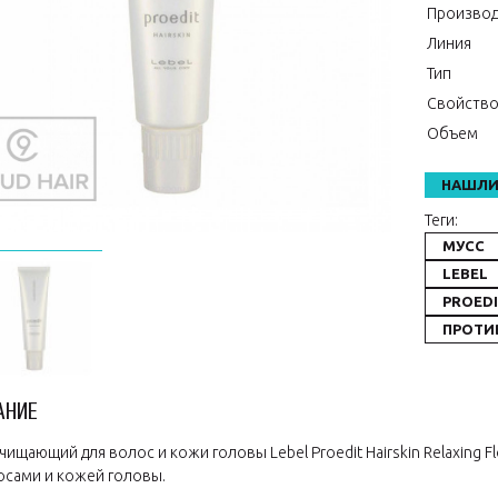
Производ
Линия
Тип
Свойств
Объем
НАШЛИ
Теги:
МУСС
LEBEL
PROEDI
ПРОТИ
АНИЕ
чищающий для волос и кожи головы Lebel Proedit Hairskin Relaxing Flo
осами и кожей головы.