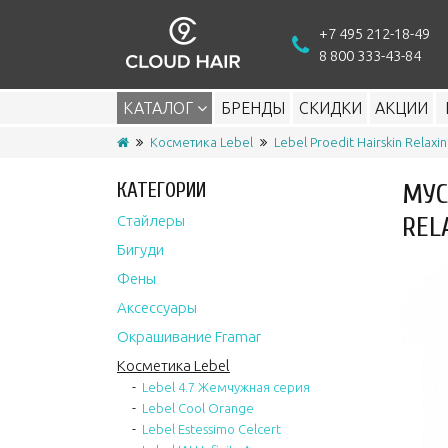
+7 495 212-18-49
8 800 333-43-84
КАТАЛОГ
БРЕНДЫ
СКИДКИ
АКЦИИ
Косметика Lebel
Lebel Proedit Hairskin Relaxi
КАТЕГОРИИ
МУС
REL
Стайлеры
Бигуди
Фены
Аксессуары
Окрашивание Framar
Косметика Lebel
Lebel 4.7 Жемчужная серия
Lebel Cool Orange
Lebel Estessimo Celcert