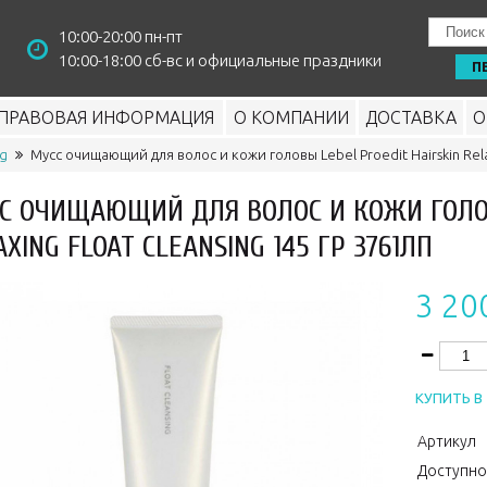
10:00-20:00 пн-пт
10:00-18:00 сб-вс и официальные праздники
П
ПРАВОВАЯ ИНФОРМАЦИЯ
О КОМПАНИИ
ДОСТАВКА
О
ng
Мусс очищающий для волос и кожи головы Lebel Proedit Hairskin Relax
С ОЧИЩАЮЩИЙ ДЛЯ ВОЛОС И КОЖИ ГОЛОВ
AXING FLOAT CLEANSING 145 ГР 3761ЛП
3 20
КУПИТЬ В 
Артикул
Доступно