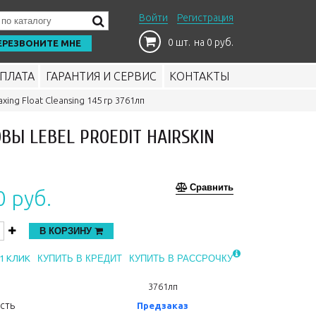
Войти
Регистрация
0 шт.
на 0 руб.
ЕРЕЗВОНИТЕ МНЕ
ПЛАТА
ГАРАНТИЯ И СЕРВИС
КОНТАКТЫ
ing Float Cleansing 145 гр 3761лп
Ы LEBEL PROEDIT HAIRSKIN
Сравнить
0 руб.
В КОРЗИНУ
1 КЛИК
КУПИТЬ В КРЕДИТ
КУПИТЬ В РАССРОЧКУ
3761лп
сть
Предзаказ