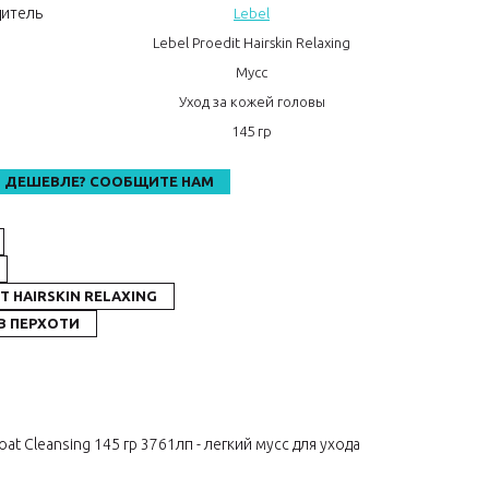
итель
Lebel
Lebel Proedit Hairskin Relaxing
Мусс
о
Уход за кожей головы
145 гр
 ДЕШЕВЛЕ? СООБЩИТЕ НАМ
T HAIRSKIN RELAXING
В ПЕРХОТИ
at Cleansing 145 гр 3761лп - легкий мусс для ухода