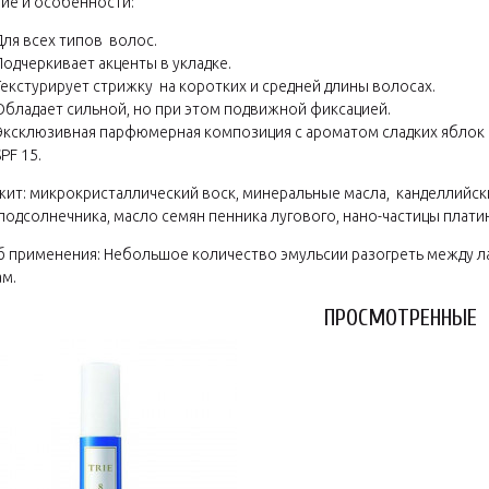
ие и особенности:
Для всех типов волос.
Подчеркивает акценты в укладке.
Текстурирует стрижку на коротких и средней длины волосах.
Обладает сильной, но при этом подвижной фиксацией.
Эксклюзивная парфюмерная композиция с ароматом сладких яблок 
SPF 15.
ит: микрокристаллический воск, минеральные масла, канделлийск
подсолнечника, масло семян пенника лугового, нано-частицы платин
 применения: Небольшое количество эмульсии разогреть между л
м.
ПРОСМОТРЕННЫЕ