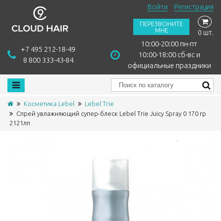
Войти
Регистрация
ПЕРЕЗВОНИТЕ
МНЕ
0 шт.
10:00-20:00 пн-пт
+7 495 212-18-49
10:00-18:00 сб-вс и
8 800 333-43-84
официальные праздники
Косметика Lebel
Lebel Trie
Спрей увлажняющий супер-блеск Lebel Trie Juicy Spray 0 170 гр
2121лп
Сравнить