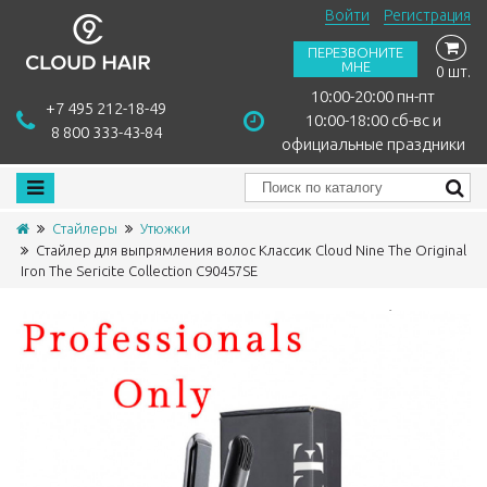
Войти
Регистрация
ПЕРЕЗВОНИТЕ
МНЕ
0 шт.
10:00-20:00 пн-пт
+7 495 212-18-49
10:00-18:00 сб-вс и
8 800 333-43-84
официальные праздники
Стайлеры
Утюжки
Стайлер для выпрямления волос Классик Cloud Nine The Original
Iron The Sericite Collection C90457SE
Сравнить