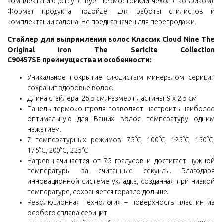
комплектацию (отсутствует термостойкий чехол с ковриком).
Формат продукта подойдет для работы стилистов и
комплектации салона. Не предназначен для перепродажи.
Стайлер для выпрямления волос Классик Cloud Nine The
Original Iron The Sericite Collection
C90457SE преимущества и особенности:
Уникальное покрытие слюдистым минералом серицит
сохранит здоровье волос.
Длина стайлера: 26,5 см. Размер пластины: 9 x 2,5 см
Панель термоконтроля позволяет настроить наиболее
оптимальную для Ваших волос температуру одним
нажатием.
7 температурных режимов: 75°С, 100°С, 125°С, 150°С,
175°С, 200°С, 225°С.
Нагрев начинается от 75 градусов и достигает нужной
температуры за считанные секунды. Благодаря
инновационной системе укладка, созданная при низкой
температуре, сохраняется гораздо дольше.
Революционная технология – поверхность пластин из
особого сплава серицит.