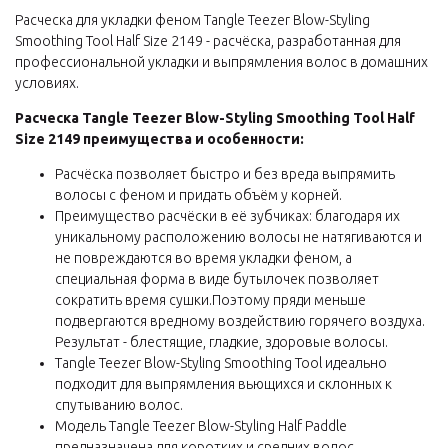
Расческа для укладки феном Tangle Teezer Blow-Styling
Smoothing Tool Half Size 2149 - расчёска, разработанная для
профессиональной укладки и выпрямления волос в домашних
условиях.
Расческа Tangle Teezer Blow-Styling Smoothing Tool Half
Size 2149 преимущества и особенности:
Расчёска позволяет быстро и без вреда выпрямить
волосы с феном и придать объём у корней.
Преимущество расчёски в её зубчиках: благодаря их
уникальному расположению волосы не натягиваются и
не повреждаются во время укладки феном, а
специальная форма в виде бутылочек позволяет
сократить время сушки.Поэтому пряди меньше
подвергаются вредному воздействию горячего воздуха.
Результат - блестящие, гладкие, здоровые волосы.
Tangle Teezer Blow-Styling Smoothing Tool идеально
подходит для выпрямления вьющихся и склонных к
спутыванию волос.
Модель Tangle Teezer Blow-Styling Half Paddle
предназначена для коротких и средних волос.