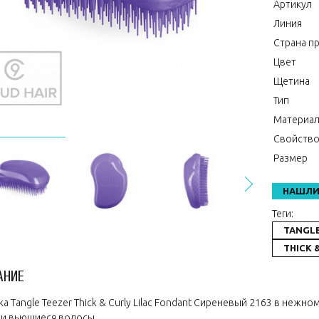
Артикул
Линия
Страна п
Цвет
Щетина
Тип
Материа
Свойств
Размер
НАШЛИ
Теги:
TANGLE
THICK 
АНИЕ
ка Tangle Teezer Thick & Curly Lilac Fondant Сиреневый 2163 в неж
 и вьющиеся волосы.