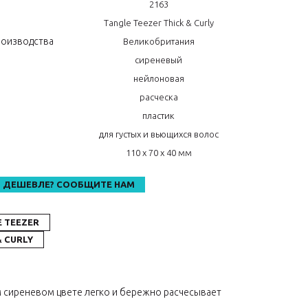
2163
Tangle Teezer Thick & Curly
роизводства
Великобритания
сиреневый
нейлоновая
расческа
л
пластик
о
для густых и вьющихся волос
110 x 70 x 40 мм
 ДЕШЕВЛЕ? СООБЩИТЕ НАМ
 TEEZER
& CURLY
ном сиреневом цвете легко и бережно расчесывает