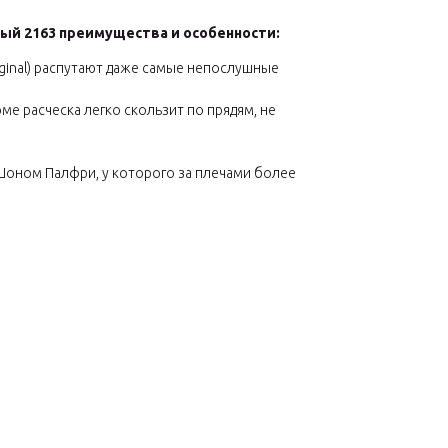
евый 2163
преимущества и особенности:
iginal) распутают даже самые непослушные
е расческа легко скользит по прядям, не
 Шоном Палфри, у которого за плечами более