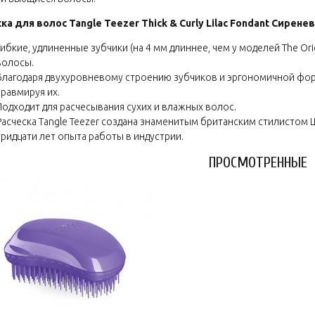
ска для волос
Tangle Teezer Thick & Curly Lilac Fondant Сирен
Гибкие, удлиненные зубчики (на 4 мм длиннее, чем у моделей The Or
волосы.
Благодаря двухуровневому строению зубчиков и эргономичной форм
травмируя их.
Подходит для расчесывания сухих и влажных волос.
Расческа Tangle Teezer создана знаменитым британским стилистом
тридцати лет опыта работы в индустрии.
ПРОСМОТРЕННЫЕ