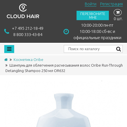
Войти
Регистрация
ПЕРЕЗВОНИТЕ
МНЕ
0 шт.
10:00-20:00 пн-пт
+7 495 212-18-49
10:00-18:00 сб-вс и
8 800 333-43-84
официальные праздники
Косметика Oribe
Шампунь для облегчения расчесывания волос Oribe Run-Through
Detangling Shampoo 250 мл OR632
Сравнить