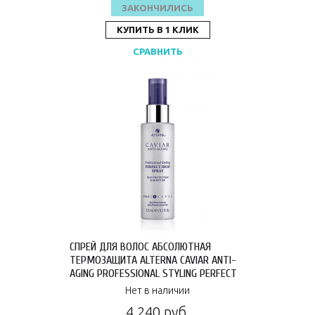
ЗАКОНЧИЛИСЬ
КУПИТЬ В 1 КЛИК
СРАВНИТЬ
СПРЕЙ ДЛЯ ВОЛОС АБСОЛЮТНАЯ
ТЕРМОЗАЩИТА ALTERNA CAVIAR ANTI-
AGING PROFESSIONAL STYLING PERFECT
IRON SPRAY 125 МЛ 67550RE
Нет в наличии
4 240 руб.