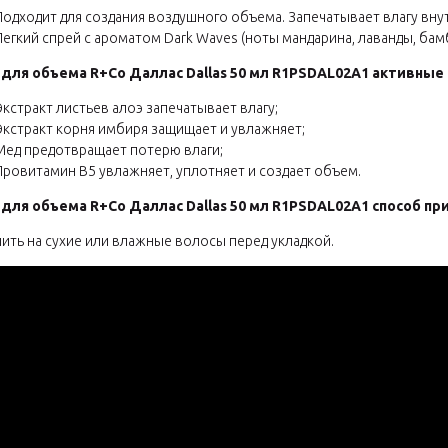
Подходит для создания воздушного объема. Запечатывает влагу вну
Легкий спрей с ароматом Dark Waves (ноты мандарина, лаванды, бамб
 для объема R+Co Даллас Dallas 50 мл R1PSDAL02A1 активные
Экстракт листьев алоэ запечатывает влагу;
Экстракт корня имбиря защищает и увлажняет;
Мед предотвращает потерю влаги;
Провитамин В5 увлажняет, уплотняет и создает объем.
 для объема R+Co Даллас Dallas 50 мл R1PSDAL02A1 способ пр
ить на сухие или влажные волосы перед укладкой.