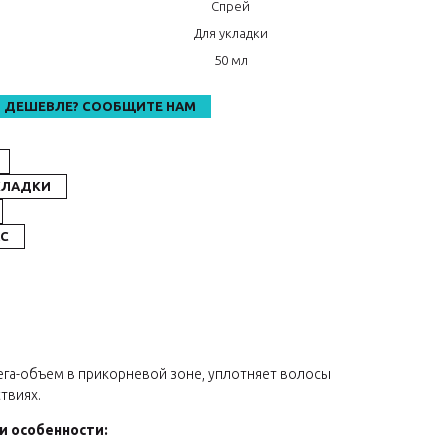
Спрей
о
Для укладки
50 мл
 ДЕШЕВЛЕ? СООБЩИТЕ НАМ
КЛАДКИ
С
ега-объем в прикорневой зоне, уплотняет волосы
твиях.
и особенности: